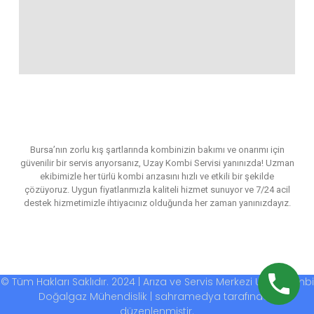
Bursa’nın zorlu kış şartlarında kombinizin bakımı ve onarımı için
güvenilir bir servis arıyorsanız, Uzay Kombi Servisi yanınızda! Uzman
ekibimizle her türlü kombi arızasını hızlı ve etkili bir şekilde
çözüyoruz. Uygun fiyatlarımızla kaliteli hizmet sunuyor ve 7/24 acil
destek hizmetimizle ihtiyacınız olduğunda her zaman yanınızdayız.
© Tüm Hakları Saklıdır. 2024 | Arıza ve Servis Merkezi Uzay Kombi
Doğalgaz Mühendislik | sahramedya tarafından
düzenlenmiştir.