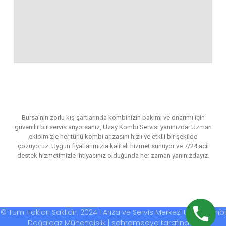
Bursa’nın zorlu kış şartlarında kombinizin bakımı ve onarımı için
güvenilir bir servis arıyorsanız, Uzay Kombi Servisi yanınızda! Uzman
ekibimizle her türlü kombi arızasını hızlı ve etkili bir şekilde
çözüyoruz. Uygun fiyatlarımızla kaliteli hizmet sunuyor ve 7/24 acil
destek hizmetimizle ihtiyacınız olduğunda her zaman yanınızdayız.
© Tüm Hakları Saklıdır. 2024 | Arıza ve Servis Merkezi Uzay Kombi
Doğalgaz Mühendislik | sahramedya tarafından