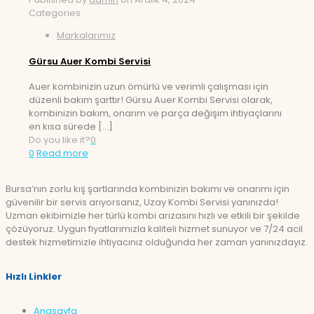
Categories
Markalarımız
Gürsu Auer Kombi Servisi
Auer kombinizin uzun ömürlü ve verimli çalışması için
düzenli bakım şarttır! Gürsu Auer Kombi Servisi olarak,
kombinizin bakım, onarım ve parça değişim ihtiyaçlarını
en kısa sürede
[…]
Do you like it?
0
0
Read more
Bursa’nın zorlu kış şartlarında kombinizin bakımı ve onarımı için
güvenilir bir servis arıyorsanız, Uzay Kombi Servisi yanınızda!
Uzman ekibimizle her türlü kombi arızasını hızlı ve etkili bir şekilde
çözüyoruz. Uygun fiyatlarımızla kaliteli hizmet sunuyor ve 7/24 acil
destek hizmetimizle ihtiyacınız olduğunda her zaman yanınızdayız.
Hızlı Linkler
Anasayfa