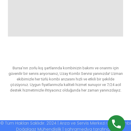
Bursa’nın zorlu kış şartlarında kombinizin bakımı ve onarımı için
güvenilir bir servis arıyorsanız, Uzay Kombi Servisi yanınızda! Uzman
ekibimizle her türlü kombi arızasını hızlı ve etkili bir şekilde
çözüyoruz. Uygun fiyatlarımızla kaliteli hizmet sunuyor ve 7/24 acil
destek hizmetimizle ihtiyacınız olduğunda her zaman yanınızdayız.
© Tüm Hakları Saklıdır. 2024 | Arıza ve Servis Merkezi Uzay Kombi
Doğalgaz Mühendislik | sahramedya tarafından