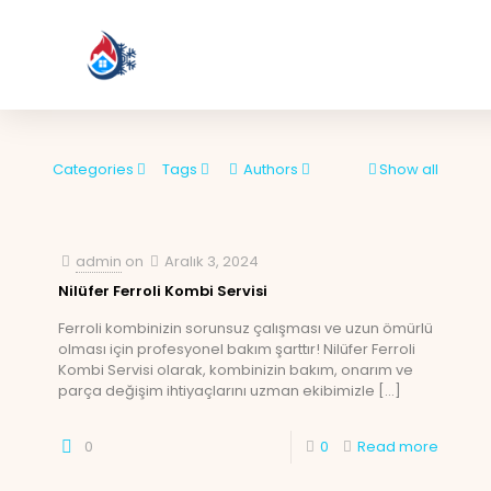
Categories
Tags
Authors
Show all
admin
on
Aralık 3, 2024
Nilüfer Ferroli Kombi Servisi
Ferroli kombinizin sorunsuz çalışması ve uzun ömürlü
olması için profesyonel bakım şarttır! Nilüfer Ferroli
Kombi Servisi olarak, kombinizin bakım, onarım ve
parça değişim ihtiyaçlarını uzman ekibimizle
[…]
0
0
Read more