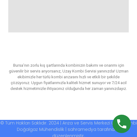
Bursa’nın zorlu kış şartlarında kombinizin bakımı ve onarımı için
güvenilir bir servis arıyorsanız, Uzay Kombi Servisi yanınızda! Uzman
ekibimizle her türlü kombi arızasını hızlı ve etkili bir şekilde
çözüyoruz. Uygun fiyatlarımızla kaliteli hizmet sunuyor ve 7/24 acil
destek hizmetimizle ihtiyacınız olduğunda her zaman yanınızdayız.
© Tüm Hakları Saklıdır. 2024 | Arıza ve Servis Merkezi Uzay Kombi
Doğalgaz Mühendislik | sahramedya tarafından
düzenlenmiştir.