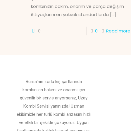
kombinizin bakım, onarım ve parça değişim
ihtiyaçlarını en yüksek standartlarda
[…]
0
0
Read more
Bursa’nın zorlu kış şartlarında
kombinizin bakımı ve onarımı için
güvenilir bir servis arıyorsanız, Uzay
Kombi Servisi yanınızda! Uzman
ekibimizle her türlü kombi arızasını hızlı
ve etkili bir şekilde çözüyoruz. Uygun
fiyatlarımızla kaliteli hizmet sunuyor ve