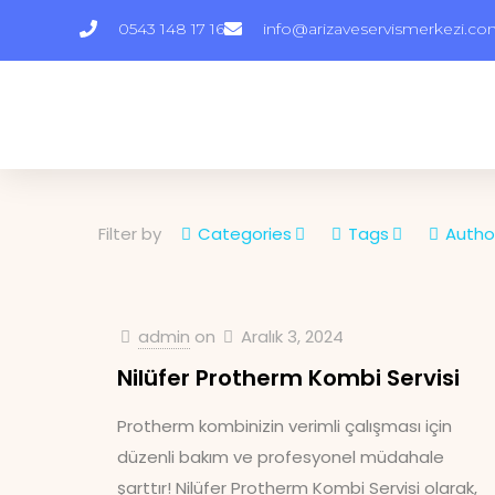
0543 148 17 16
info@arizaveservismerkezi.c
Filter by
Categories
Tags
Autho
admin
on
Aralık 3, 2024
Nilüfer Protherm Kombi Servisi
Protherm kombinizin verimli çalışması için
düzenli bakım ve profesyonel müdahale
şarttır! Nilüfer Protherm Kombi Servisi olarak,