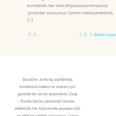
kombinizin her türlü ihtiyacına profesyonel
çözümler sunuyoruz. Uzman teknisyenlerimiz,
[…]
0
0
Read more
Bursa’nın zorlu kış şartlarında
kombinizin bakımı ve onarımı için
güvenilir bir servis arıyorsanız, Uzay
Kombi Servisi yanınızda! Uzman
ekibimizle her türlü kombi arızasını hızlı
ve etkili bir şekilde çözüyoruz. Uygun