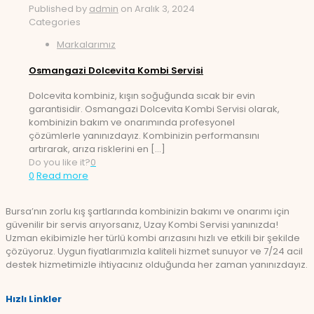
Published by
admin
on
Aralık 3, 2024
Categories
Markalarımız
Osmangazi Dolcevita Kombi Servisi
Dolcevita kombiniz, kışın soğuğunda sıcak bir evin
garantisidir. Osmangazi Dolcevita Kombi Servisi olarak,
kombinizin bakım ve onarımında profesyonel
çözümlerle yanınızdayız. Kombinizin performansını
artırarak, arıza risklerini en
[…]
Do you like it?
0
0
Read more
Bursa’nın zorlu kış şartlarında kombinizin bakımı ve onarımı için
güvenilir bir servis arıyorsanız, Uzay Kombi Servisi yanınızda!
Uzman ekibimizle her türlü kombi arızasını hızlı ve etkili bir şekilde
çözüyoruz. Uygun fiyatlarımızla kaliteli hizmet sunuyor ve 7/24 acil
destek hizmetimizle ihtiyacınız olduğunda her zaman yanınızdayız.
Hızlı Linkler