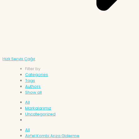
Hızlı Servis Çağır
Filter by
Categories
Tags
Authors
Show all
All
Markalarımız
Uncategorized
All
Airfel Kombi Arıza Giderme