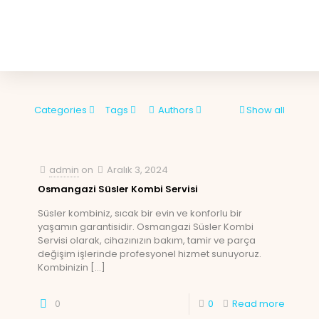
Categories
Tags
Authors
Show all
admin
on
Aralık 3, 2024
Osmangazi Süsler Kombi Servisi
Süsler kombiniz, sıcak bir evin ve konforlu bir
yaşamın garantisidir. Osmangazi Süsler Kombi
Servisi olarak, cihazınızın bakım, tamir ve parça
değişim işlerinde profesyonel hizmet sunuyoruz.
Kombinizin
[…]
0
0
Read more