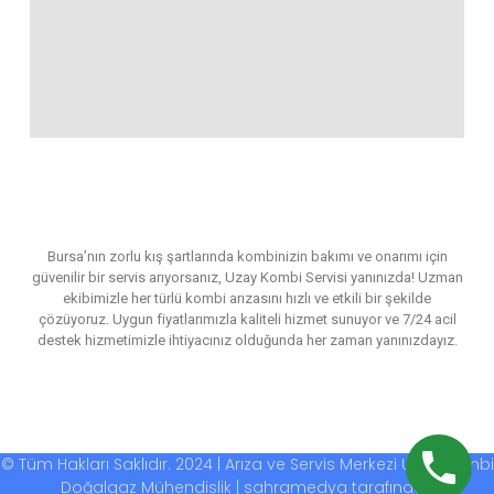
Bursa’nın zorlu kış şartlarında kombinizin bakımı ve onarımı için
güvenilir bir servis arıyorsanız, Uzay Kombi Servisi yanınızda! Uzman
ekibimizle her türlü kombi arızasını hızlı ve etkili bir şekilde
çözüyoruz. Uygun fiyatlarımızla kaliteli hizmet sunuyor ve 7/24 acil
destek hizmetimizle ihtiyacınız olduğunda her zaman yanınızdayız.
© Tüm Hakları Saklıdır. 2024 | Arıza ve Servis Merkezi Uzay Kombi
Doğalgaz Mühendislik | sahramedya tarafından