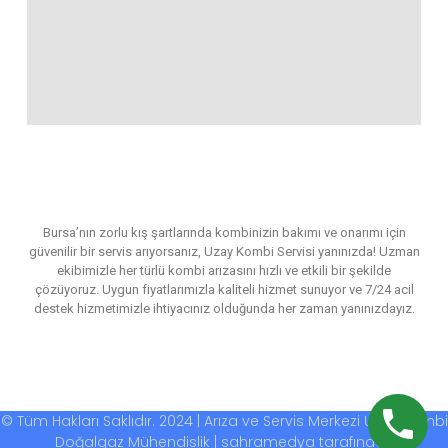
Bursa’nın zorlu kış şartlarında kombinizin bakımı ve onarımı için
güvenilir bir servis arıyorsanız, Uzay Kombi Servisi yanınızda! Uzman
ekibimizle her türlü kombi arızasını hızlı ve etkili bir şekilde
çözüyoruz. Uygun fiyatlarımızla kaliteli hizmet sunuyor ve 7/24 acil
destek hizmetimizle ihtiyacınız olduğunda her zaman yanınızdayız.
© Tüm Hakları Saklıdır. 2024 | Arıza ve Servis Merkezi Uzay Kombi
Doğalgaz Mühendislik | sahramedya tarafından