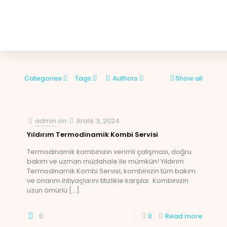
Categories
Tags
Authors
Show all
admin
on
Aralık 3, 2024
Yıldırım Termodinamik Kombi Servisi
Termodinamik kombinizin verimli çalışması, doğru
bakım ve uzman müdahale ile mümkün! Yıldırım
Termodinamik Kombi Servisi, kombinizin tüm bakım
ve onarım ihtiyaçlarını titizlikle karşılar. Kombinizin
uzun ömürlü
[…]
0
0
Read more