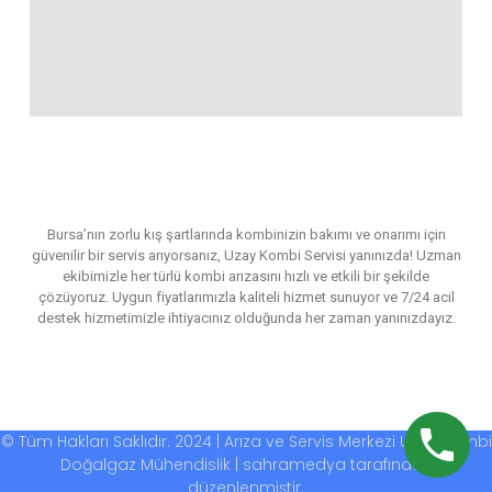
Bursa’nın zorlu kış şartlarında kombinizin bakımı ve onarımı için
güvenilir bir servis arıyorsanız, Uzay Kombi Servisi yanınızda! Uzman
ekibimizle her türlü kombi arızasını hızlı ve etkili bir şekilde
çözüyoruz. Uygun fiyatlarımızla kaliteli hizmet sunuyor ve 7/24 acil
destek hizmetimizle ihtiyacınız olduğunda her zaman yanınızdayız.
© Tüm Hakları Saklıdır. 2024 | Arıza ve Servis Merkezi Uzay Kombi
Doğalgaz Mühendislik | sahramedya tarafından
düzenlenmiştir.