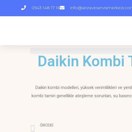
0543 148 17 16
info@arizaveservismerkezi.c
Daikin Kombi 
Daikin kombi modelleri, yüksek verimlilikleri ve yenil
kombi tamiri genellikle ateşleme sorunları, su basıncı
ÖNCEKI