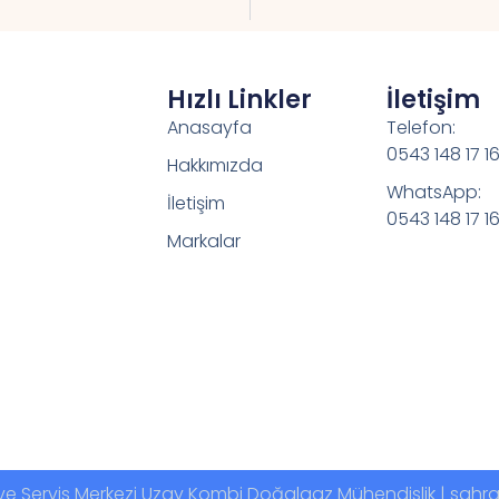
Hızlı Linkler
İletişim
Anasayfa
Telefon:
0543 148 17 1
Hakkımızda
WhatsApp:
İletişim
0543 148 17 1
Markalar
za ve Servis Merkezi Uzay Kombi Doğalgaz Mühendislik | sa