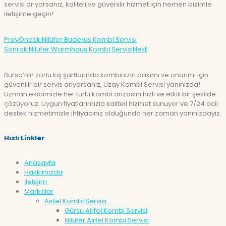
servisi arıyorsanız, kaliteli ve güvenilir hizmet için hemen bizimle
iletişime geçin!
Prev
Önceki
Nilüfer Buderus Kombi Servisi
Sonraki
Nilüfer Warmhaus Kombi Servisi
Next
Bursa’nın zorlu kış şartlarında kombinizin bakımı ve onarımı için
güvenilir bir servis arıyorsanız, Uzay Kombi Servisi yanınızda!
Uzman ekibimizle her türlü kombi arızasını hızlı ve etkili bir şekilde
çözüyoruz. Uygun fiyatlarımızla kaliteli hizmet sunuyor ve 7/24 acil
destek hizmetimizle ihtiyacınız olduğunda her zaman yanınızdayız.
Hızlı Linkler
Anasayfa
Hakkımızda
İletişim
Markalar
Airfel Kombi Servisi
Gürsu Airfel Kombi Servisi
Nilüfer Airfel Kombi Servisi