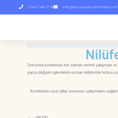
0543 148 17 16
info@arizaveservismerkezi.c
Nilüf
Dolcevita kombinizin her zaman verimli çalışması ve 
parça değişim işlemlerini uzman ekibimizle hızlıca çöz
Kombinizin uzun yıllar sorunsuz çalışmasını sağlamak
ÖNCEKI