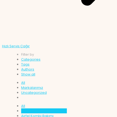
Hızlı Servis Çağır
Filter by
Categories
Tags
Authors
Show all
All
Markalarımız
Uncategorized
All
Airfel Kombi Arıza Giderme
Airfel Kombi Bakımı