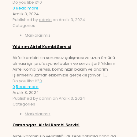
Do you like it?
0
0
Read more
Aralık 3, 2024
Published by
admin
on
Aralık 3, 2024
Categories
Markalarımız
Yıldırım Airfel Kombi Servisi
Airfel kombinizin sorunsuz çalışması ve uzun ömürlü
olması için profesyonel bakım ve servis şart! Yıldırım
Airfel Kombi Servisi, kombinizin bakım ve onarım
işlemlerini uzman ekibimizle gerçekleştiriyor.
[…]
Do you like it?
0
0
Read more
Aralık 3, 2024
Published by
admin
on
Aralık 3, 2024
Categories
Markalarımız
Osmangazi Airfel Kombi Servisi
Airfel kombinizin verimliliği, düzenli bakımla daha da