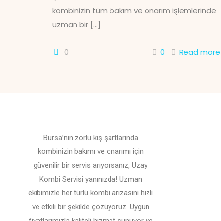
kombinizin tüm bakım ve onarım işlemlerinde
uzman bir
[…]
0
0
Read more
Bursa’nın zorlu kış şartlarında
kombinizin bakımı ve onarımı için
güvenilir bir servis arıyorsanız, Uzay
Kombi Servisi yanınızda! Uzman
ekibimizle her türlü kombi arızasını hızlı
ve etkili bir şekilde çözüyoruz. Uygun
fiyatlarımızla kaliteli hizmet sunuyor ve