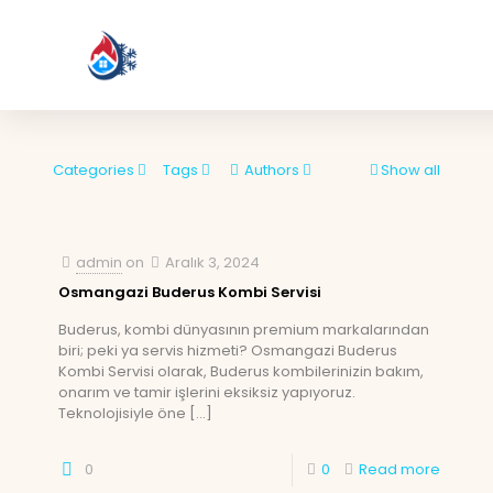
Categories
Tags
Authors
Show all
admin
on
Aralık 3, 2024
Osmangazi Buderus Kombi Servisi
Buderus, kombi dünyasının premium markalarından
biri; peki ya servis hizmeti? Osmangazi Buderus
Kombi Servisi olarak, Buderus kombilerinizin bakım,
onarım ve tamir işlerini eksiksiz yapıyoruz.
Teknolojisiyle öne
[…]
0
0
Read more